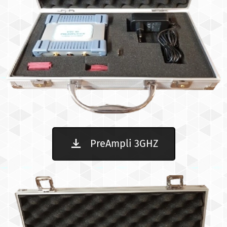
PreAmpli 3GHZ